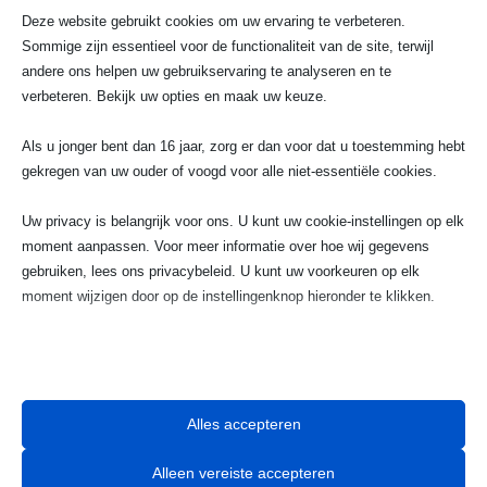
Deze website gebruikt cookies om uw ervaring te verbeteren.
Sommige zijn essentieel voor de functionaliteit van de site, terwijl
andere ons helpen uw gebruikservaring te analyseren en te
verbeteren. Bekijk uw opties en maak uw keuze.
Als u jonger bent dan 16 jaar, zorg er dan voor dat u toestemming hebt
gekregen van uw ouder of voogd voor alle niet-essentiële cookies.

Telefoonnummer
Uw privacy is belangrijk voor ons. U kunt uw cookie-instellingen op elk
moment aanpassen. Voor meer informatie over hoe wij gegevens
023 720 05 22
gebruiken, lees ons privacybeleid. U kunt uw voorkeuren op elk
moment wijzigen door op de instellingenknop hieronder te klikken.
w
Houd er rekening mee dat als u ervoor kiest bepaalde soorten cookies
uit te schakelen, dit uw ervaring op de site en de services die wij
Email
kunnen aanbieden, kan beïnvloeden.
Alles accepteren
info@taximaxhaarlem.nl
Essentieel
Alleen vereiste accepteren
Essentiële cookies en services bieden basisfunctionaliteit en zijn