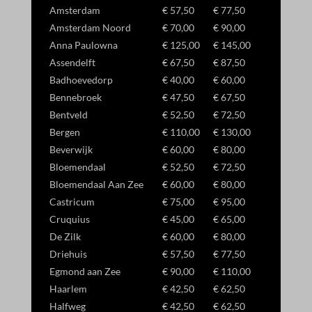
wp-settings-time-*
Details weergeven
Amsterdam
€ 57,50
€ 77,50
Amsterdam Noord
€ 70,00
€ 90,00
_dd_s
Anna Paulowna
€ 125,00
€ 145,00
Assendelft
€ 67,50
€ 87,50
_gcl_ag
Badhoevedorp
€ 40,00
€ 60,00
_gcl_gb
Bennebroek
€ 47,50
€ 67,50
Bentveld
€ 52,50
€ 72,50
_gcl_gs
Bergen
€ 110,00
€ 130,00
amzn_consent
Beverwijk
€ 60,00
€ 80,00
ids
Bloemendaal
€ 52,50
€ 72,50
Bloemendaal Aan Zee
€ 60,00
€ 80,00
ssm_au_c
Castricum
€ 75,00
€ 95,00
Cruquius
€ 45,00
€ 65,00
De Zilk
€ 60,00
€ 80,00
Driehuis
€ 57,50
€ 77,50
Egmond aan Zee
€ 90,00
€ 110,00
Haarlem
€ 42,50
€ 62,50
Halfweg
€ 42,50
€ 62,50