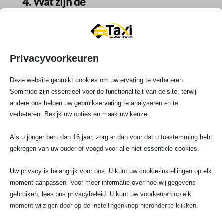
4.​ Wat zijn de
betalingsmogelijkheden bij Taxi
Wognum?
Wij bij Taxi Wognum willen het onze klanten zo
comfortabel mogelijk maken.​ Daarom bieden wij
Privacyvoorkeuren
diverse betaalmogelijkheden aan zoals pinnen,
betalen met een creditcard of gewoon contant
Deze website gebruikt cookies om uw ervaring te verbeteren.
betalen, net wat jouw voorkeur heeft.​
Sommige zijn essentieel voor de functionaliteit van de site, terwijl
5.​ Hoe snel kan een taxi van Taxi
andere ons helpen uw gebruikservaring te analyseren en te
Wognum ter plaatse zijn?
verbeteren. Bekijk uw opties en maak uw keuze.
In de meeste gevallen kan onze taxi binnen 15
Als u jonger bent dan 16 jaar, zorg er dan voor dat u toestemming hebt
minuten ter plaatse zijn.​ Dit hangt wel af van de
gekregen van uw ouder of voogd voor alle niet-essentiële cookies.
drukte en de afstand.​ Maar wij doen er altijd alles
aan om zo snel mogelijk bij je te zijn.​
Uw privacy is belangrijk voor ons. U kunt uw cookie-instellingen op elk
moment aanpassen. Voor meer informatie over hoe wij gegevens
gebruiken, lees ons privacybeleid. U kunt uw voorkeuren op elk
moment wijzigen door op de instellingenknop hieronder te klikken.