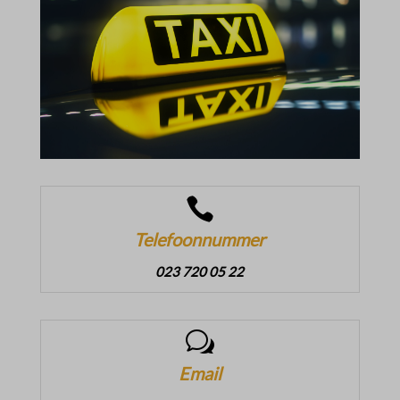

Telefoonnummer
023 720 05 22
w
Email