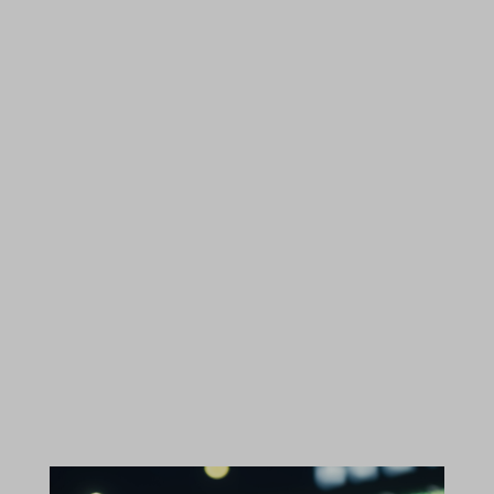
_gcl_ag
_gcl_gb
_gcl_gs
amzn_consent
ids
ssm_au_c