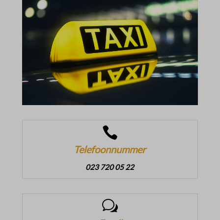

Telefoonnummer
023 720 05 22
w