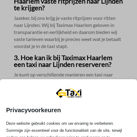
Haarlem vaste ritprijzen naar Lijnden
te krijgen?
Jazeker, bij ons krijg je vaste ritprijzen voor ritten
naar Lijnden.​ Wij bij Taximax Haarlem geloven in
transparantie en eerlijkheid en daarom bieden wij
vaste tarieven waarbij je precies weet wat je betaalt
voordat je in de taxi stapt.​
3.​ Hoe kan ik bij Taximax Haarlem
een taxi naar Lijnden reserveren?
Je kunt op verschillende manieren een taxi naar
Lijnden boeken bij Taximax Haarlem.​ Je kunt je taxi
online via onze website of via de Taximax Haarlem
app reserveren, een WhatsApp bericht naar ons
sturen of eenvoudigweg ons telefonisch bereiken.​
Privacyvoorkeuren
4.​ Zijn de taxichauffeurs van Taximax
Haarlem milieubewust en
Deze website gebruikt cookies om uw ervaring te verbeteren.
gekwalificeerd?
Sommige zijn essentieel voor de functionaliteit van de site, terwijl