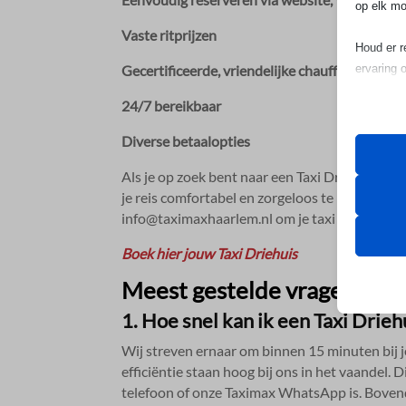
op elk mo
Vaste ritprijzen
Houd er r
ervaring 
Gecertificeerde, vriendelijke chauffeurs
24/7 bereikbaar
Essen
Essent
Diverse betaalopties
correc
Als je op zoek bent naar een Taxi Driehuis, da
de geb
je reis comfortabel en zorgeloos te maken.​ Be
info@taximaxhaarlem.​nl om je taxi te reservere
Analy
Boek hier jouw Taxi Driehuis
__TAG
Statis
bezoek
Meest gestelde vragen
Cookie
et-edito
1.​ Hoe snel kan ik een Taxi Drie
Marke
googtra
Wij streven ernaar om binnen 15 minuten bij je
_ga
Market
efficiëntie staan hoog bij ons in het vaandel.​ D
gepers
mhcook
_ga_*
telefoon of onze Taximax WhatsApp is.​ Bovendi
websit
wordpre