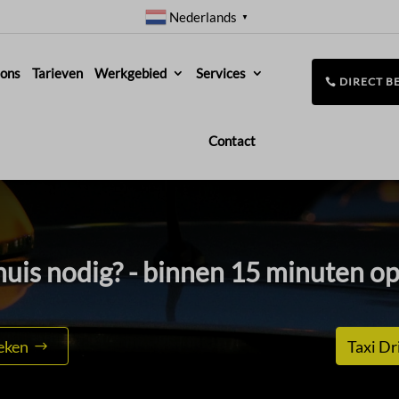
Nederlands
▼
 ons
Tarieven
Werkgebied
Services
DIRECT B
Contact
huis nodig? - binnen 15 minuten op
eken
Taxi Dr