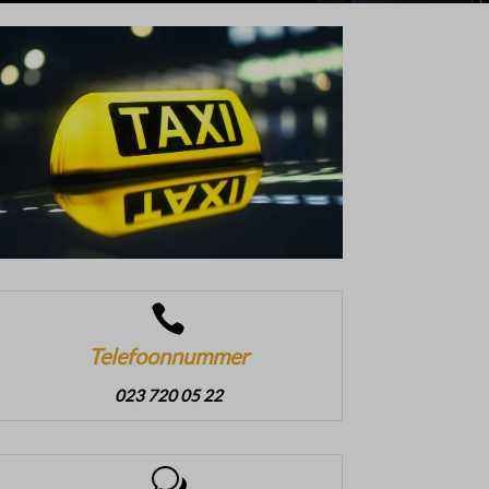

Telefoonnummer
023 720 05 22
w