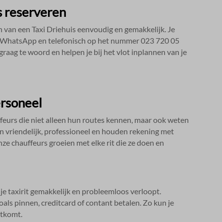
s reserveren
van een Taxi Driehuis eenvoudig en gemakkelijk.​ Je
e, WhatsApp en telefonisch op het nummer 023 720 05
raag te woord en helpen je bij het vlot inplannen van je
ersoneel
feurs die niet alleen hun routes kennen, maar ook weten
ijn vriendelijk, professioneel en houden rekening met
nze chauffeurs groeien met elke rit die ze doen en
 je taxirit gemakkelijk en probleemloos verloopt.​
ls pinnen, creditcard of contant betalen.​ Zo kun je
tkomt.​