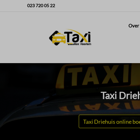
023 720 05 22
Over
Taxi Drie
Taxi Driehuis online bo