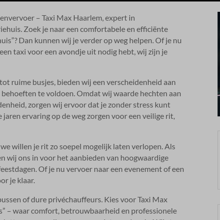
envervoer – Taxi Max Haarlem, expert in
iehuis.​ Zoek je naar een comfortabele en efficiënte
huis”? Dan kunnen wij je verder op weg helpen.​ Of je nu
 een taxi voor een avondje uit nodig hebt, wij zijn je
tot ruime busjes, bieden wij een verscheidenheid aan
 behoeften te voldoen.​ Omdat wij waarde hechten aan
enheid, zorgen wij ervoor dat je zonder stress kunt
 jaren ervaring op de weg zorgen voor een veilige rit,
we willen je rit zo soepel mogelijk laten verlopen.​ Als
ten wij ons in voor het aanbieden van hoogwaardige
 feestdagen.​ Of je nu vervoer naar een evenement of een
r je klaar.​
 bussen of dure privéchauffeurs.​ Kies voor Taxi Max
is” – waar comfort, betrouwbaarheid en professionele