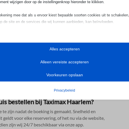
ment wijzigen door op de instellingenknop hieronder te klikken.
ekening mee dat als u ervoor kiest bepaalde soorten cookies uit te schakelen,
op de site en de services die wij kunnen aanbieden, kan beïnvloeden.
tieel
iële cookies en services bieden basisfunctionaliteit en zijn noodzakelijk voor
Alles accepteren
te werking van de website. Deze cookies en services vereisen geen toestem
n is Taxi Max Haarlem de beste keuze.​ We staan klaar om
ruiker volgens de AVG.
Alleen vereiste accepteren
l ons op 023 720 05 22 of mail naar
Details weergeven
n.​
ses
Voorkeuren opslaan
_ASSISTANT
tiekcookies verzamelen gebruiksinformatie, waardoor we inzicht krijgen in hoe
ers met onze website omgaan.
Consent
Privacybeleid
Details weergeven
r-available-post-*
huis bestellen bij Taximax Haarlem?
ting
ns
 te zijn nadat de boeking is gemaakt.​ Snelheid en
ingservices worden gebruikt door externe adverteerders of uitgevers om
it geldt voor elke reservering, of het nu via de website,
onaliseerde advertenties te tonen. Dit doen ze door bezoekers over verschill
ie
en zijn wij 24/7 beschikbaar via onze app.​
es te volgen.
ss_logged_in_*