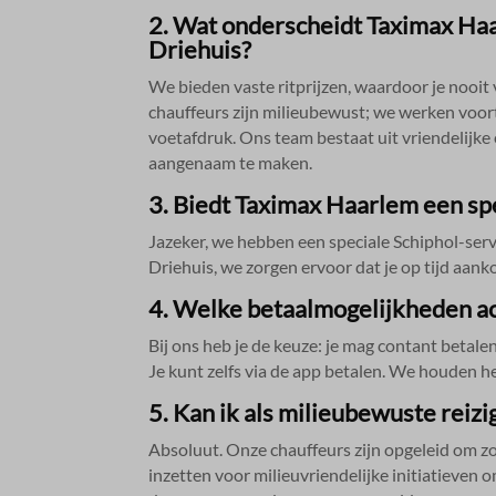
_gac_ua
2.​ Wat onderscheidt Taximax Haa
wordpre
Driehuis?
_gat_gt
Ander
_gac_*
wp_lan
Deze c
_gid
We bieden vaste ritprijzen, waardoor je nooit 
categor
chauffeurs zijn milieubewust; we werken voo
_gcl_au
wp-sett
voetafdruk.​ Ons team bestaat uit vriendelijke
_gcl_a
wp-sett
aangenaam te maken.​
_dd_s
3.​ Biedt Taximax Haarlem een spe
_gcl_ag
Jazeker, we hebben een speciale Schiphol-servic
Driehuis, we zorgen ervoor dat je op tijd aank
_gcl_gb
4.​ Welke betaalmogelijkheden 
_gcl_gs
Bij ons heb je de keuze: je mag contant betale
amzn_c
Je kunt zelfs via de app betalen.​ We houden he
ids
5.​ Kan ik als milieubewuste rei
ssm_au
Absoluut.​ Onze chauffeurs zijn opgeleid om zo 
inzetten voor milieuvriendelijke initiatieven