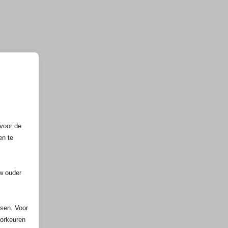
voor de
en te
uw ouder
ssen. Voor
oorkeuren