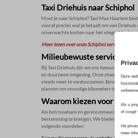
Taxi Driehuis naar Schiphol
Moet je naar Schiphol? Taxi Max Haarlem biedt 
vooraf precies wat je betaalt om van Driehuis n
onverwachte kosten naar het vliegveld reizen.​
Meer lezen over onze Schiphol service
Milieubewuste service
Priva
Bij Taxi Driehuis zijn we ons bewust van onze
en duurzame omgeving.​ Onze chauffeurs rijd
Deze webs
steeds meer te verduurzamen.​ Bovendien strev
functiona
plannen om onnodige kilometers te vermijden.
verbetere
Waarom kiezen voor Taxi Dr
Als u jon
Als betrouwbare en gerenommeerde taxidienst 
of voogd 
bestemming te brengen.​ We bieden niet alleen 
volgende voordelen:
Uw privac
meer info
Eenvoudig reserveren via website, WhatsApp 