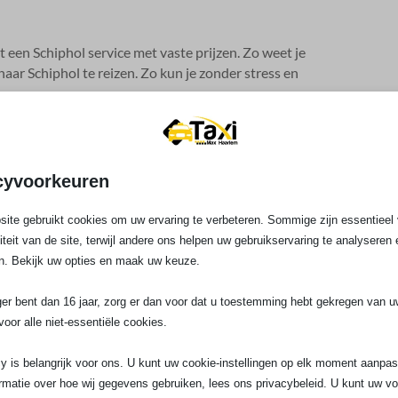
een Schiphol service met vaste prijzen.​ Zo weet je
aar Schiphol te reizen.​ Zo kun je zonder stress en
cyvoorkeuren
 verantwoordelijkheid om bij te dragen aan een schone
en milieubewust en we streven ernaar om ons wagenpark
ite gebruikt cookies om uw ervaring te verbeteren. Sommige zijn essentieel 
en we ernaar om onze ritten zo efficiënt mogelijk in te
liteit van de site, terwijl andere ons helpen uw gebruikservaring te analyseren 
​
n. Bekijk uw opties en maak uw keuze.
iehuis?
ger bent dan 16 jaar, zorg er dan voor dat u toestemming hebt gekregen van 
staan we 24/7 klaar om je veilig en comfortabel naar je
voor alle niet-essentiële cookies.
snelle en voordelige reizen, je kunt ook genieten van de
y is belangrijk voor ons. U kunt uw cookie-instellingen op elk moment aanpa
rmatie over hoe wij gegevens gebruiken, lees ons privacybeleid. U kunt uw v
of telefonisch