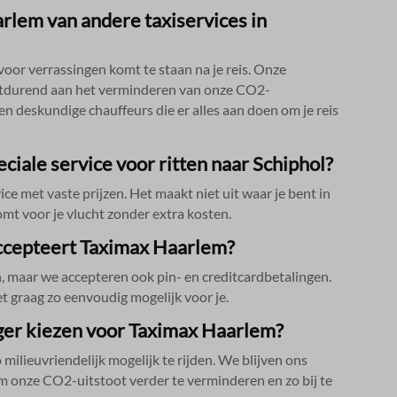
-*
Details weergeven
rlem van andere taxiservices in
ss_test_cookie
ag_ua_*
e diensten
g
ategorie omvat alle cookies, domeinen en services die niet in de andere spec
voor verrassingen komt te staan na je reis.​ Onze
ieën vallen of niet duidelijk zijn gecategoriseerd.
rtdurend aan het verminderen van onze CO2-
ings-*
Details weergeven
 en deskundige chauffeurs die er alles aan doen om je reis
w
ings-time-*
ciale service voor ritten naar Schiphol?
e met vaste prijzen.​ Het maakt niet uit waar je bent in
omt voor je vlucht zonder extra kosten.​
accepteert Taximax Haarlem?
n, maar we accepteren ook pin- en creditcardbetalingen.​
onsent
t graag zo eenvoudig mogelijk voor je.​
ziger kiezen voor Taximax Haarlem?
_c
milieuvriendelijk mogelijk te rijden.​ We blijven ons
 om onze CO2-uitstoot verder te verminderen en zo bij te