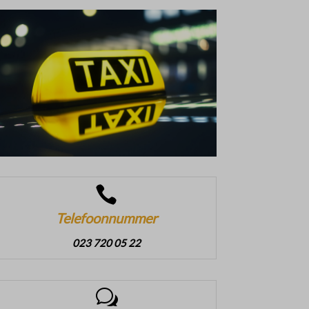

Telefoonnummer
023 720 05 22
w