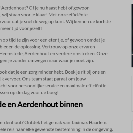
f Aerdenhout? Of je nu haast hebt of gewoon
 wij staan voor je klaar! Met onze efficiënte
voor dat je snel de weg op kunt.​ Wij kennen de kortste
meer tijd voor jezelf!
 op tijd te zijn voor een etentje, of gewoon omdat je
 bieden de oplossing.​ Vertrouw op onze ervaren
r Heemstede, Aerdenhout en verdere omstreken.​ Onze
ngen je zonder omwegen naar waar je moet zijn.​
k dat je een zorg minder hebt.​ Boek je rit bij ons en
ijk vervoer.​ Ons team staat paraat om jouw
ht voor persoonlijke service en maximale efficiëntie.​
cussen op de dag voor de boeg!
ede en Aerdenhout binnen
 Aerdenhout? Ontdek het gemak van Taximax Haarlem.​
ele reis naar elke gewenste bestemming in de omgeving.​