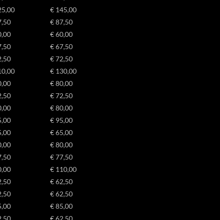
-*
Details weergeven
25,00
€ 145,00
ss_test_cookie
ag_ua_*
7,50
€ 87,50
e diensten
g
0,00
€ 60,00
ategorie omvat alle cookies, domeinen en services die niet in de andere spec
ieën vallen of niet duidelijk zijn gecategoriseerd.
7,50
€ 67,50
ings-*
2,50
€ 72,50
Details weergeven
w
ings-time-*
10,00
€ 130,00
0,00
€ 80,00
2,50
€ 72,50
0,00
€ 80,00
5,00
€ 95,00
5,00
€ 65,00
0,00
€ 80,00
onsent
7,50
€ 77,50
0,00
€ 110,00
2,50
€ 62,50
_c
2,50
€ 62,50
5,00
€ 85,00
2,50
€ 62,50