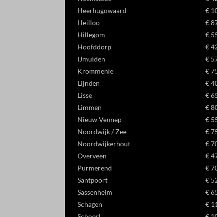
Heerhugowaard
€ 1
Heilloo
€ 8
Hillegom
€ 5
Hoofddorp
€ 4
IJmuiden
€ 5
Krommenie
€ 7
Lijnden
€ 4
Lisse
€ 6
Limmen
€ 8
Nieuw Vennep
€ 5
Noordwijk / Zee
€ 7
Noordwijkerhout
€ 7
Overveen
€ 4
Purmerend
€ 7
Santpoort
€ 5
Sassenheim
€ 6
Schagen
€ 1
Schoorl
€ 1