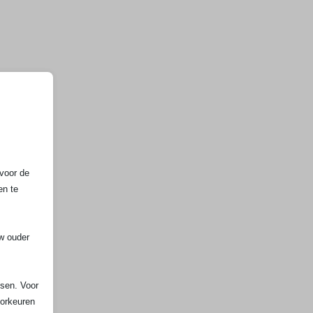
voor de
en te
uw ouder
ssen. Voor
oorkeuren