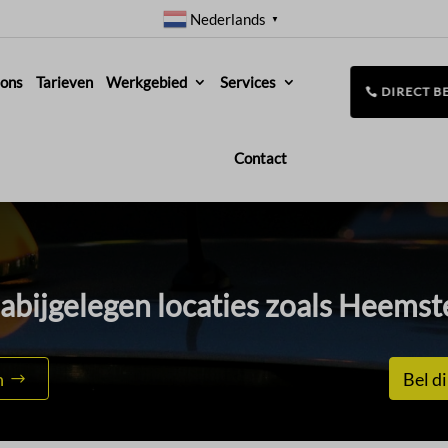
Nederlands
▼
 ons
Tarieven
Werkgebied
Services
DIRECT B
Contact
nabijgelegen locaties zoals Heemst
n
Bel di