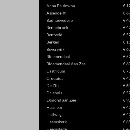
_gac_ua
Anna Paulowna
€ 1
wordpre
_gat_gt
Assendelft
€ 6
Ander
_gac_*
wp_lan
Badhoevedorp
€ 4
Deze c
_gid
categor
Bennebroek
€ 4
_gcl_au
wp-sett
Bentveld
€ 5
_gcl_a
wp-sett
Bergen
€ 1
Beverwijk
€ 6
_dd_s
Bloemendaal
€ 5
_gcl_ag
Bloemendaal Aan Zee
€ 6
_gcl_gb
Castricum
€ 7
Cruquius
€ 4
_gcl_gs
De Zilk
€ 6
amzn_c
Driehuis
€ 5
Egmond aan Zee
€ 9
ids
Haarlem
€ 4
ssm_au
Halfweg
€ 4
Heemskerk
€ 6
Heemstede
€ 4