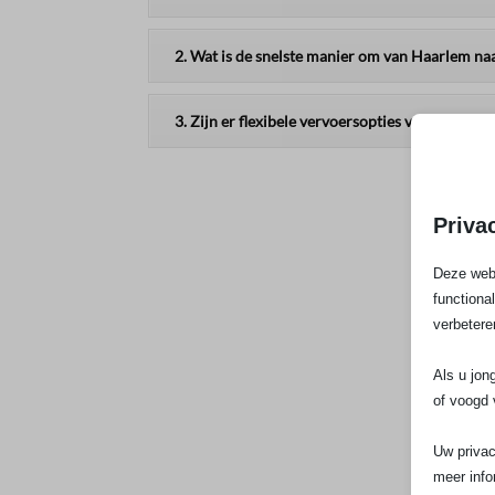
2. Wat is de snelste manier om van Haarlem na
3. Zijn er flexibele vervoersopties voor last-
Priva
Deze webs
functiona
verbetere
Als u jon
of voogd 
Uw privac
meer info