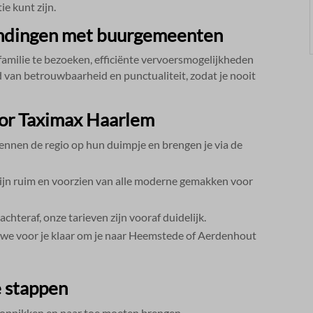
e kunt zijn.​
bindingen met buurgemeenten
 familie te bezoeken, efficiënte vervoersmogelijkheden
rd van betrouwbaarheid en punctualiteit, zodat je nooit
oor Taximax Haarlem
ennen de regio op hun duimpje en brengen je via de
ijn ruim en voorzien van alle moderne gemakken voor
hteraf, onze tarieven zijn vooraf duidelijk.​
 we voor je klaar om je naar Heemstede of Aerdenhout
e stappen
oppikken en naar toe moeten brengen.​