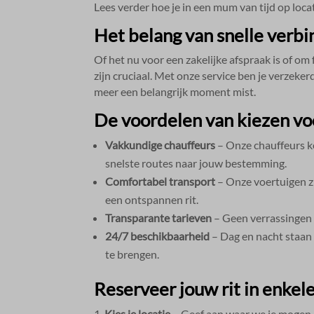
Lees verder hoe je in een mum van tijd op locati
Het belang van snelle ver
Of het nu voor een zakelijke afspraak is of om
zijn cruciaal.​ Met onze service ben je verzeke
meer een belangrijk moment mist.​
De voordelen van kiezen v
Vakkundige chauffeurs
– Onze chauffeurs k
snelste routes naar jouw bestemming.​
Comfortabel transport
– Onze voertuigen z
een ontspannen rit.​
Transparante tarieven
– Geen verrassingen ac
24/7 beschikbaarheid
– Dag en nacht staan
te brengen.​
Reserveer jouw rit in enkel
Kies je locatie
– Geef aan waar we je mogen 