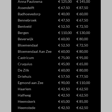
Anna Paulowna
€ 125,00
€ 145,00
Assendelft
€ 67,50
€ 87,50
_dd_s
Badhoevedorp
€ 40,00
€ 60,00
_gcl_ag
Bennebroek
€ 47,50
€ 67,50
_gcl_gb
Bentveld
€ 52,50
€ 72,50
Bergen
€ 110,00
€ 130,00
_gcl_gs
Beverwijk
€ 60,00
€ 80,00
amzn_consent
Bloemendaal
€ 52,50
€ 72,50
ids
Bloemendaal Aan Zee
€ 60,00
€ 80,00
Castricum
€ 75,00
€ 95,00
ssm_au_c
Cruquius
€ 45,00
€ 65,00
De Zilk
€ 60,00
€ 80,00
Driehuis
€ 57,50
€ 77,50
Egmond aan Zee
€ 90,00
€ 110,00
Haarlem
€ 42,50
€ 62,50
Halfweg
€ 42,50
€ 62,50
Heemskerk
€ 65,00
€ 85,00
Heemstede
€ 42,50
€ 62,50