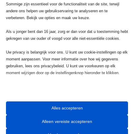
Sommige zijn essentieel voor de functionaliteit van de site, terwijl
andere ons helpen uw gebruikservaring te analyseren en te
verbeteren. Bekijk uw opties en maak uw keuze.

Als u jonger bent dan 16 jaar, zorg er dan voor dat u toestemming hebt
gekregen van uw ouder of voogd voor alle niet-essentiële cookies.
Telefoonnummer
Uw privacy is belangrijk voor ons. U kunt uw cookie-instellingen op elk
023 720 05 22
moment aanpassen. Voor meer informatie over hoe wij gegevens
gebruiken, lees ons privacybeleid. U kunt uw voorkeuren op elk
moment wijzigen door op de instellingenknop hieronder te klikken.
w
Houd er rekening mee dat als u ervoor kiest bepaalde soorten cookies
Email
uit te schakelen, dit uw ervaring op de site en de services die wij
info@taximaxhaarlem.nl
kunnen aanbieden, kan beïnvloeden.
Alles accepteren
Essentieel

Alleen vereiste accepteren
Essentiële cookies en services bieden basisfunctionaliteit en zijn
noodzakelijk voor de correcte werking van de website. Deze