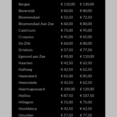
_gcl_ag
Bergen
€ 110,00
€ 130,00
Beverwijk
€ 60,00
€ 80,00
_gcl_gb
Bloemendaal
€ 52,50
€ 72,50
_gcl_gs
Bloemendaal Aan Zee
€ 60,00
€ 80,00
amzn_consent
Castricum
€ 75,00
€ 95,00
Cruquius
€ 45,00
€ 65,00
ids
De Zilk
€ 60,00
€ 80,00
ssm_au_c
Driehuis
€ 57,50
€ 77,50
Egmond aan Zee
€ 90,00
€ 110,00
Haarlem
€ 42,50
€ 62,50
Halfweg
€ 42,50
€ 62,50
Heemskerk
€ 65,00
€ 85,00
Heemstede
€ 42,50
€ 62,50
Heerhugowaard
€ 100,00
€ 120,00
Heilloo
€ 87,50
€ 107,50
Hillegom
€ 55,00
€ 75,00
Hoofddorp
€ 42,50
€ 62,50
IJmuiden
€ 57,50
€ 77,50