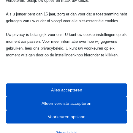
verbeteren. Bekijk uw opties en maak uw keuze.
Telefoonnummer
Als u jonger bent dan 16 jaar, zorg er dan voor dat u toestemming hebt
023 720 05 22
gekregen van uw ouder of voogd voor alle niet-essentiële cookies.
Uw privacy is belangrijk voor ons. U kunt uw cookie-instellingen op elk
w
moment aanpassen. Voor meer informatie over hoe wij gegevens
gebruiken, lees ons privacybeleid. U kunt uw voorkeuren op elk
Email
moment wijzigen door op de instellingenknop hieronder te klikken.
info@taximaxhaarlem.nl
Houd er rekening mee dat als u ervoor kiest bepaalde soorten cookies
uit te schakelen, dit uw ervaring op de site en de services die wij
kunnen aanbieden, kan beïnvloeden.

Alles accepteren
Essentieel
Alleen vereiste accepteren
Essentiële cookies en services bieden basisfunctionaliteit en zijn
noodzakelijk voor de correcte werking van de website. Deze
Voorkeuren opslaan
cookies en services vereisen geen toestemming van de gebruiker
Betrouwbaar en professioneel vervoer
volgens de AVG.
voor langere afstanden.​
Privacybeleid