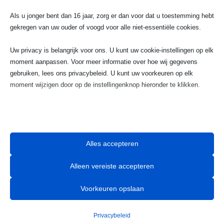
Als u jonger bent dan 16 jaar, zorg er dan voor dat u toestemming hebt
023 720 05 22
gekregen van uw ouder of voogd voor alle niet-essentiële cookies.
Uw privacy is belangrijk voor ons. U kunt uw cookie-instellingen op elk
w
moment aanpassen. Voor meer informatie over hoe wij gegevens
Email
gebruiken, lees ons privacybeleid. U kunt uw voorkeuren op elk
moment wijzigen door op de instellingenknop hieronder te klikken.
info@taximaxhaarlem.nl
Houd er rekening mee dat als u ervoor kiest bepaalde soorten cookies
uit te schakelen, dit uw ervaring op de site en de services die wij

kunnen aanbieden, kan beïnvloeden.
Alles accepteren
Essentieel
Alleen vereiste accepteren
Essentiële cookies en services bieden basisfunctionaliteit en zijn
noodzakelijk voor de correcte werking van de website. Deze
Wat maakt onze taxiservice zo geliefd bij
Voorkeuren opslaan
cookies en services vereisen geen toestemming van de gebruiker
klanten in Haarlem?
volgens de AVG.
Privacybeleid
Details weergeven