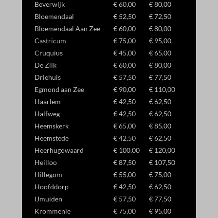
Beverwijk
€ 60,00
€ 80,00
_gcl_gb
Bloemendaal
€ 52,50
€ 72,50
Bloemendaal Aan Zee
€ 60,00
€ 80,00
_gcl_gs
Castricum
€ 75,00
€ 95,00
amzn_consent
Cruquius
€ 45,00
€ 65,00
ids
De Zilk
€ 60,00
€ 80,00
Driehuis
€ 57,50
€ 77,50
ssm_au_c
Egmond aan Zee
€ 90,00
€ 110,00
Haarlem
€ 42,50
€ 62,50
Halfweg
€ 42,50
€ 62,50
Heemskerk
€ 65,00
€ 85,00
Heemstede
€ 42,50
€ 62,50
Heerhugowaard
€ 100,00
€ 120,00
Heilloo
€ 87,50
€ 107,50
Hillegom
€ 55,00
€ 75,00
Hoofddorp
€ 42,50
€ 62,50
IJmuiden
€ 57,50
€ 77,50
Krommenie
€ 75,00
€ 95,00