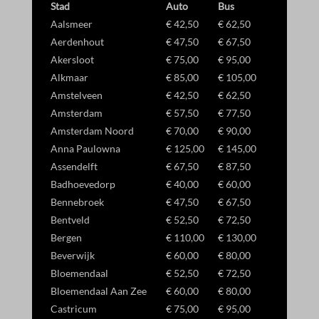
gecategoriseerd.
Stad
Auto
Bus
_gcl_aw
wp-settings-time-*
Aalsmeer
€ 42,50
€ 62,50
Details weergeven
Aerdenhout
€ 47,50
€ 67,50
Akersloot
€ 75,00
€ 95,00
_dd_s
Alkmaar
€ 85,00
€ 105,00
_gcl_ag
Amstelveen
€ 42,50
€ 62,50
_gcl_gb
Amsterdam
€ 57,50
€ 77,50
Amsterdam Noord
€ 70,00
€ 90,00
_gcl_gs
Anna Paulowna
€ 125,00
€ 145,00
amzn_consent
Assendelft
€ 67,50
€ 87,50
ids
Badhoevedorp
€ 40,00
€ 60,00
Bennebroek
€ 47,50
€ 67,50
ssm_au_c
Bentveld
€ 52,50
€ 72,50
Bergen
€ 110,00
€ 130,00
Beverwijk
€ 60,00
€ 80,00
Bloemendaal
€ 52,50
€ 72,50
Bloemendaal Aan Zee
€ 60,00
€ 80,00
Castricum
€ 75,00
€ 95,00