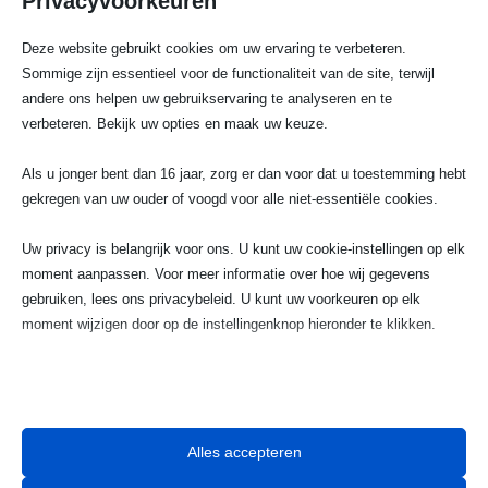
Privacyvoorkeuren
Deze website gebruikt cookies om uw ervaring te verbeteren.
Sommige zijn essentieel voor de functionaliteit van de site, terwijl
andere ons helpen uw gebruikservaring te analyseren en te
verbeteren. Bekijk uw opties en maak uw keuze.
Als u jonger bent dan 16 jaar, zorg er dan voor dat u toestemming hebt
gekregen van uw ouder of voogd voor alle niet-essentiële cookies.
Uw privacy is belangrijk voor ons. U kunt uw cookie-instellingen op elk
moment aanpassen. Voor meer informatie over hoe wij gegevens
gebruiken, lees ons privacybeleid. U kunt uw voorkeuren op elk
moment wijzigen door op de instellingenknop hieronder te klikken.

Houd er rekening mee dat als u ervoor kiest bepaalde soorten cookies
Telefoonnummer
uit te schakelen, dit uw ervaring op de site en de services die wij
023 720 05 22
kunnen aanbieden, kan beïnvloeden.
Alles accepteren
Essentieel