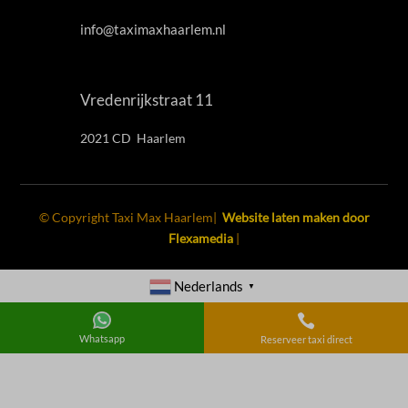
info@taximaxhaarlem.nl
Vredenrijkstraat 11
2021 CD Haarlem
© Copyright Taxi Max Haarlem|
Website laten maken door
Flexamedia
|
Nederlands
▼

Whatsapp
Reserveer taxi direct