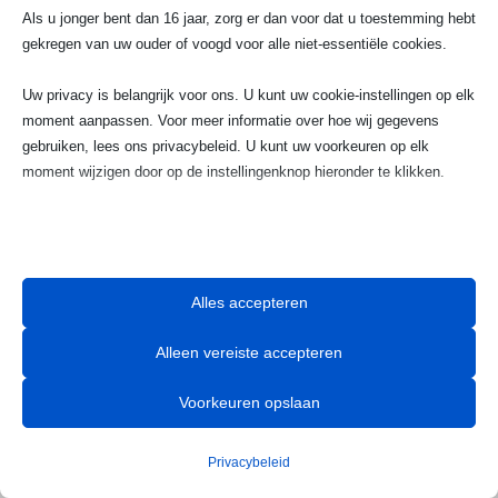
023 720 05 22
Als u jonger bent dan 16 jaar, zorg er dan voor dat u toestemming hebt
gekregen van uw ouder of voogd voor alle niet-essentiële cookies.
w
Uw privacy is belangrijk voor ons. U kunt uw cookie-instellingen op elk
moment aanpassen. Voor meer informatie over hoe wij gegevens
Email
gebruiken, lees ons privacybeleid. U kunt uw voorkeuren op elk
info@taximaxhaarlem.nl
moment wijzigen door op de instellingenknop hieronder te klikken.
Houd er rekening mee dat als u ervoor kiest bepaalde soorten cookies

uit te schakelen, dit uw ervaring op de site en de services die wij
kunnen aanbieden, kan beïnvloeden.
Alles accepteren
Essentieel
Alleen vereiste accepteren
Essentiële cookies en services bieden basisfunctionaliteit en zijn
Reserveer nu je taxi naar Schiphol en
noodzakelijk voor de correcte werking van de website. Deze
geniet van extra gemak.​
Voorkeuren opslaan
cookies en services vereisen geen toestemming van de gebruiker
volgens de AVG.
Privacybeleid
Details weergeven