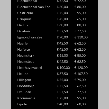
Bloemendaal
€ 52,50
€ 72,50
_gcl_gb
Bloemendaal Aan Zee
€ 60,00
€ 80,00
_gcl_gs
Castricum
€ 75,00
€ 95,00
Cruquius
€ 45,00
€ 65,00
amzn_consent
De Zilk
€ 60,00
€ 80,00
ids
Driehuis
€ 57,50
€ 77,50
ssm_au_c
Egmond aan Zee
€ 90,00
€ 110,00
Haarlem
€ 42,50
€ 62,50
Halfweg
€ 42,50
€ 62,50
Heemskerk
€ 65,00
€ 85,00
Heemstede
€ 42,50
€ 62,50
Heerhugowaard
€ 100,00
€ 120,00
Heilloo
€ 87,50
€ 107,50
Hillegom
€ 55,00
€ 75,00
Hoofddorp
€ 42,50
€ 62,50
IJmuiden
€ 57,50
€ 77,50
Krommenie
€ 75,00
€ 95,00
Lijnden
€ 40,00
€ 60,00