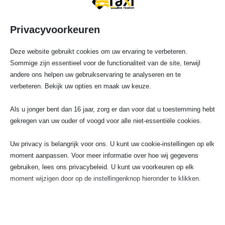
Privacyvoorkeuren
Deze website gebruikt cookies om uw ervaring te verbeteren.
Sommige zijn essentieel voor de functionaliteit van de site, terwijl
andere ons helpen uw gebruikservaring te analyseren en te
verbeteren. Bekijk uw opties en maak uw keuze.
Als u jonger bent dan 16 jaar, zorg er dan voor dat u toestemming hebt
gekregen van uw ouder of voogd voor alle niet-essentiële cookies.
Uw privacy is belangrijk voor ons. U kunt uw cookie-instellingen op elk

moment aanpassen. Voor meer informatie over hoe wij gegevens
gebruiken, lees ons privacybeleid. U kunt uw voorkeuren op elk
Telefoonnummer
moment wijzigen door op de instellingenknop hieronder te klikken.
023 720 05 22
Houd er rekening mee dat als u ervoor kiest bepaalde soorten cookies
uit te schakelen, dit uw ervaring op de site en de services die wij
kunnen aanbieden, kan beïnvloeden.