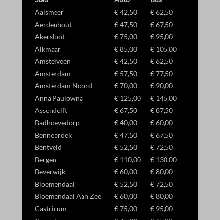
_gac_*
wp_lang
Deze categorie omvat alle cookies, domeinen en services die niet
_gid
Aalsmeer
€ 42,50
€ 62,50
in de andere specifieke categorieën vallen of niet duidelijk zijn
_gcl_au
Aerdenhout
€ 47,50
€ 67,50
wp-settings-*
gecategoriseerd.
Akersloot
€ 75,00
€ 95,00
_gcl_aw
wp-settings-time-*
Details weergeven
Alkmaar
€ 85,00
€ 105,00
Amstelveen
€ 42,50
€ 62,50
_dd_s
Amsterdam
€ 57,50
€ 77,50
Amsterdam Noord
€ 70,00
€ 90,00
_gcl_ag
Anna Paulowna
€ 125,00
€ 145,00
_gcl_gb
Assendelft
€ 67,50
€ 87,50
_gcl_gs
Badhoevedorp
€ 40,00
€ 60,00
Bennebroek
€ 47,50
€ 67,50
amzn_consent
Bentveld
€ 52,50
€ 72,50
ids
Bergen
€ 110,00
€ 130,00
ssm_au_c
Beverwijk
€ 60,00
€ 80,00
Bloemendaal
€ 52,50
€ 72,50
Bloemendaal Aan Zee
€ 60,00
€ 80,00
Castricum
€ 75,00
€ 95,00