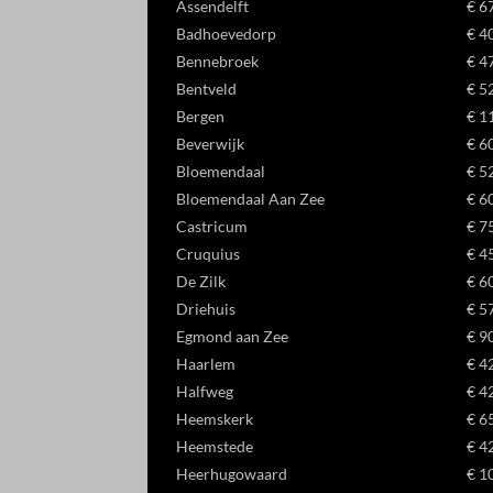
Assendelft
€ 6
Badhoevedorp
€ 4
Bennebroek
€ 4
Bentveld
€ 5
Bergen
€ 1
Beverwijk
€ 6
Bloemendaal
€ 5
Bloemendaal Aan Zee
€ 6
Castricum
€ 7
Cruquius
€ 4
De Zilk
€ 6
Driehuis
€ 5
Egmond aan Zee
€ 9
Haarlem
€ 4
Halfweg
€ 4
Heemskerk
€ 6
Heemstede
€ 4
Heerhugowaard
€ 1