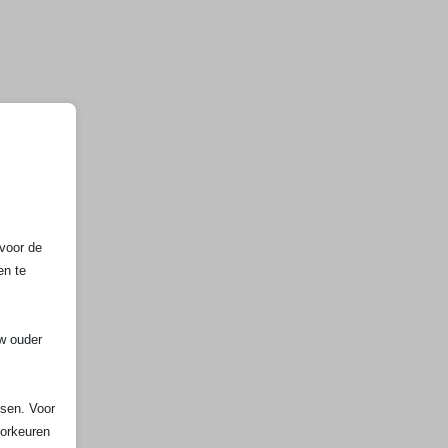
voor de
en te
uw ouder
ssen. Voor
oorkeuren