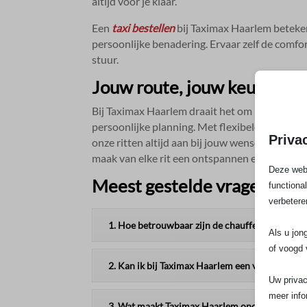
altijd voor je klaar.​
Een
taxi bestellen
bij Taximax Haarlem beteke
persoonlijke benadering.​ Ervaar zelf de comf
stuur.​
Jouw route, jouw keuze, onz
Bij Taximax Haarlem draait het om het aanbied
persoonlijke planning.​ Met flexibele opties 
Priva
onze ritten altijd aan bij jouw wensen.​ Ontde
maak van elke rit een ontspannen ervaring.​
Deze webs
Meest gestelde vragen
functiona
verbetere
1. Hoe betrouwbaar zijn de chauffeurs bij Tax
Als u jon
of voogd 
2. Kan ik bij Taximax Haarlem een vaste chauffe
Uw privac
meer info
3. Wat maakt Taximax Haarlem onderscheidend 