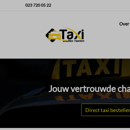
023 720 05 22
Over
Jouw vertrouwde chau
Direct taxi bestelle