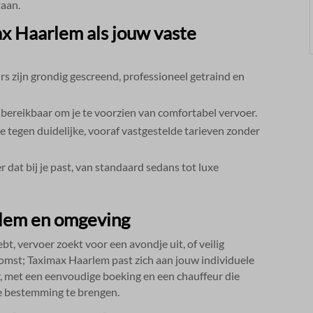
aan.​
x Haarlem als jouw vaste
s zijn grondig gescreend, professioneel getraind en
 bereikbaar om je te voorzien van comfortabel vervoer.​
je tegen duidelijke, vooraf vastgestelde tarieven zonder
 dat bij je past, van standaard sedans tot luxe
rlem en omgeving
ebt, vervoer zoekt voor een avondje uit, of veilig
komst; Taximax Haarlem past zich aan jouw individuele
r, met een eenvoudige boeking en een chauffeur die
je bestemming te brengen.​