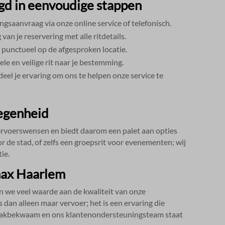
gd in eenvoudige stappen
gsaanvraag via onze online service of telefonisch.​
an je reservering met alle ritdetails.​
punctueel op de afgesproken locatie.​
e en veilige rit naar je bestemming.​
eel je ervaring om ons te helpen onze service te
legenheid
ervoerswensen en biedt daarom een palet aan opties
or de stad, of zelfs een groepsrit voor evenementen; wij
e.​
imax Haarlem
 we veel waarde aan de kwaliteit van onze
is dan alleen maar vervoer; het is een ervaring die
jn vakbekwaam en ons klantenondersteuningsteam staat