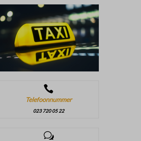

Telefoonnummer
023 720 05 22
w