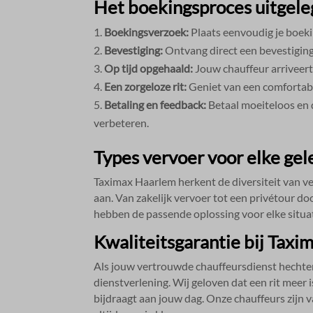
Het boekingsproces uitgele
Boekingsverzoek:
Plaats eenvoudig je boekin
Bevestiging:
Ontvang direct een bevestiging v
Op tijd opgehaald:
Jouw chauffeur arriveert 
Een zorgeloze rit:
Geniet van een comfortabel
Betaling en feedback:
Betaal moeiteloos en d
verbeteren.​
Types vervoer voor elke ge
Taximax Haarlem herkent de diversiteit van v
aan.​ Van zakelijk vervoer tot een privétour do
hebben de passende oplossing voor elke situati
Kwaliteitsgarantie bij Tax
Als jouw vertrouwde chauffeursdienst hechten
dienstverlening.​ Wij geloven dat een rit meer 
bijdraagt aan jouw dag.​ Onze chauffeurs zi