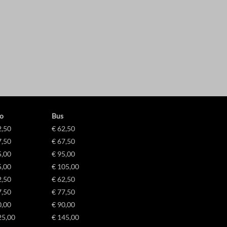
-*
Details weergeven
ss_test_cookie
ag_ua_*
e diensten
g
ategorie omvat alle cookies, domeinen en services die niet in de andere spec
ieën vallen of niet duidelijk zijn gecategoriseerd.
ings-*
Details weergeven
w
ings-time-*
o
Bus
2,50
€ 62,50
7,50
€ 67,50
5,00
€ 95,00
onsent
5,00
€ 105,00
2,50
€ 62,50
7,50
€ 77,50
_c
0,00
€ 90,00
25,00
€ 145,00