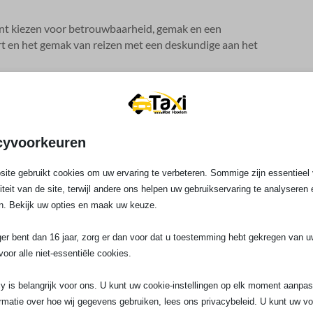
nt kiezen voor betrouwbaarheid, gemak en een
ort en het gemak van reizen met een deskundige aan het
e service
en van een service die naadloos aansluit bij jouw
en een breed bereik binnen Haarlem en omstreken sluiten
cyvoorkeuren
k nu het verschil van reizen met Taximax Haarlem en
ite gebruikt cookies om uw ervaring te verbeteren. Sommige zijn essentieel 
liteit van de site, terwijl andere ons helpen uw gebruikservaring te analyseren 
n. Bekijk uw opties en maak uw keuze.
imax Haarlem voor stadsritten?
ger bent dan 16 jaar, zorg er dan voor dat u toestemming hebt gekregen van 
voor alle niet-essentiële cookies.
ur krijgen voor mijn dagelijkse ritten?
y is belangrijk voor ons. U kunt uw cookie-instellingen op elk moment aanpa
rmatie over hoe wij gegevens gebruiken, lees ons privacybeleid. U kunt uw v
voor vervoer in en rond de stad?