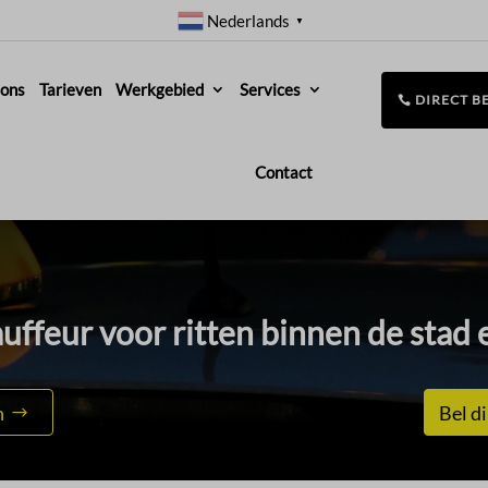
Nederlands
▼
 ons
Tarieven
Werkgebied
Services
DIRECT B
Contact
ffeur voor ritten binnen de stad e
n
Bel di