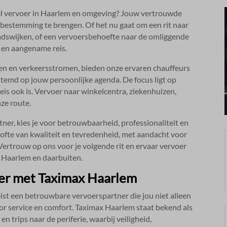
l vervoer in Haarlem en omgeving? Jouw vertrouwde
je bestemming te brengen.​ Of het nu gaat om een rit naar
tadswijken, of een vervoersbehoefte naar de omliggende
 en aangename reis.​
en en verkeersstromen, bieden onze ervaren chauffeurs
gestemd op jouw persoonlijke agenda.​ De focus ligt op
is ook is.​ Vervoer naar winkelcentra, ziekenhuizen,
ze route.​
ner, kies je voor betrouwbaarheid, professionaliteit en
belofte van kwaliteit en tevredenheid, met aandacht voor
Vertrouw op ons voor je volgende rit en ervaar vervoer
Haarlem en daarbuiten.​
er met Taximax Haarlem
st een betrouwbare vervoerspartner die jou niet alleen
or service en comfort.​ Taximax Haarlem staat bekend als
n trips naar de periferie, waarbij veiligheid,