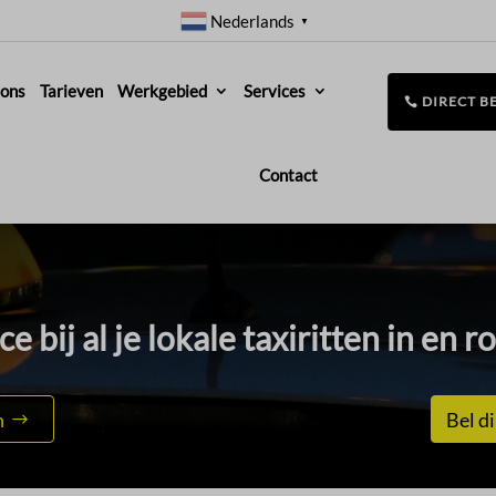
Nederlands
▼
 ons
Tarieven
Werkgebied
Services
DIRECT B
Contact
e bij al je lokale taxiritten in en
n
Bel di