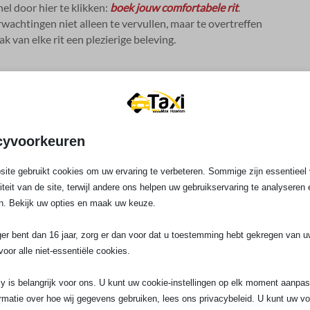
nel door hier te klikken:
boek jouw comfortabele rit
.​
achtingen niet alleen te vervullen, maar te overtreffen
k van elke rit een plezierige beleving.​
opservice bij lokale taxiritten?
cyvoorkeuren
voor een speciale gelegenheid in Haarlem?
ite gebruikt cookies om uw ervaring te verbeteren. Sommige zijn essentieel 
liteit van de site, terwijl andere ons helpen uw gebruikservaring te analyseren 
em anders dan andere taxidiensten?
n. Bekijk uw opties en maak uw keuze.
ger bent dan 16 jaar, zorg er dan voor dat u toestemming hebt gekregen van 
voor alle niet-essentiële cookies.
y is belangrijk voor ons. U kunt uw cookie-instellingen op elk moment aanpa
rmatie over hoe wij gegevens gebruiken, lees ons privacybeleid. U kunt uw v