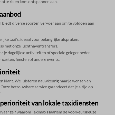
lotte rit en kom ontspannen aan.​
saanbod
 biedt diverse soorten vervoer aan om te voldoen aan
jke taxi’s, ideaal voor belangrijke afspraken.​
ress met onze luchthaventransfers.​
 je dagelijkse activiteiten of speciale gelegenheden.​
concerten, feesten of andere events.​
oriteit
en klant.​ We luisteren nauwkeurig naar je wensen en
.​ Onze betrouwbare service garandeert dat je altijd op
​
perioriteit van lokale taxidiensten
 ervaar zelf waarom Taximax Haarlem de voorkeurskeuze