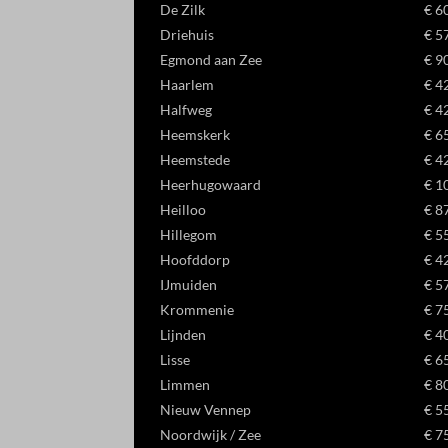
De Zilk
€ 6
Driehuis
€ 5
Egmond aan Zee
€ 9
Haarlem
€ 4
Halfweg
€ 4
Heemskerk
€ 6
Heemstede
€ 4
Heerhugowaard
€ 1
Heilloo
€ 8
Hillegom
€ 5
Hoofddorp
€ 4
IJmuiden
€ 5
Krommenie
€ 7
Lijnden
€ 4
Lisse
€ 6
Limmen
€ 8
Nieuw Vennep
€ 5
Noordwijk / Zee
€ 7