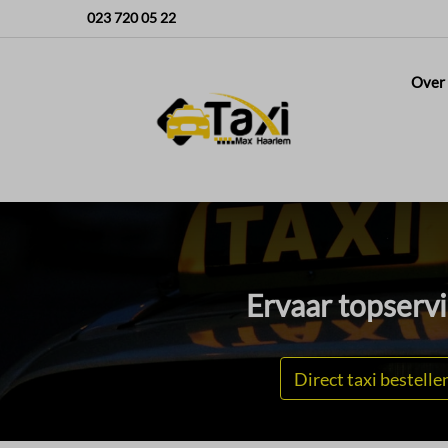
023 720 05 22
Over
Ervaar topservic
Direct taxi bestelle