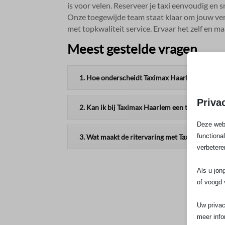
is voor velen.​ Reserveer je taxi eenvoudig en s
Onze toegewijde team staat klaar om jouw verw
met topkwaliteit service.​ Ervaar het zelf en maa
Meest gestelde vragen
1. Hoe onderscheidt Taximax Haarlem zich met t
Priva
2. Kan ik bij Taximax Haarlem een taxi boeken 
Deze webs
functiona
3. Wat maakt de ritervaring met Taximax Haarl
verbetere
Als u jon
of voogd 
Uw privac
meer info