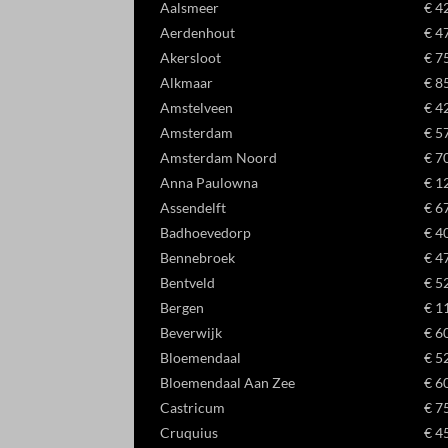
_gac_ua
Aalsmeer
€ 4
Aerdenhout
€ 4
wordpre
_gat_gt
Ander
Akersloot
€ 7
_gac_*
wp_lan
Deze c
_gid
Alkmaar
€ 8
categor
_gcl_au
wp-sett
Amstelveen
€ 4
Amsterdam
€ 5
_gcl_a
wp-sett
Amsterdam Noord
€ 7
_dd_s
Anna Paulowna
€ 1
Assendelft
€ 6
_gcl_ag
Badhoevedorp
€ 4
_gcl_gb
Bennebroek
€ 4
_gcl_gs
Bentveld
€ 5
Bergen
€ 1
amzn_c
Beverwijk
€ 6
ids
Bloemendaal
€ 5
ssm_au
Bloemendaal Aan Zee
€ 6
Castricum
€ 7
Cruquius
€ 4