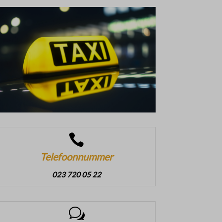

Telefoonnummer
023 720 05 22
w