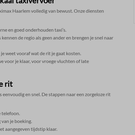
kaal taxivervoer
 Taximax Haarlem volledig van bewust.​ Onze diensten
erne en goed onderhouden taxi’s.​
kennen de regio als geen ander en brengen je snel naar
e weet vooraf wat de rit je gaat kosten.​
 voor je klaar, voor vroege vluchten of late
 rit
 eenvoudig en snel.​ De stappen naar een zorgeloze rit
telefoon.​
van je boeking.​
t aangegeven tijdstip klaar.​