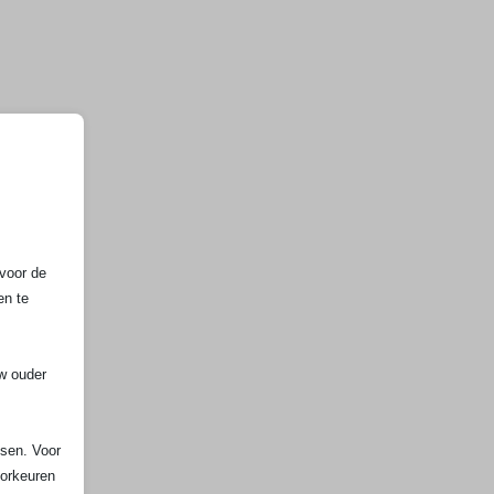
voor de
en te
uw ouder
ssen. Voor
oorkeuren