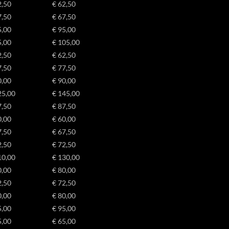
-*
2,50
€ 62,50
Details weergeven
7,50
€ 67,50
ss_test_cookie
ag_ua_*
e diensten
5,00
€ 95,00
g
ategorie omvat alle cookies, domeinen en services die niet in de andere spec
5,00
€ 105,00
ieën vallen of niet duidelijk zijn gecategoriseerd.
ings-*
2,50
€ 62,50
Details weergeven
7,50
€ 77,50
w
ings-time-*
0,00
€ 90,00
25,00
€ 145,00
7,50
€ 87,50
0,00
€ 60,00
7,50
€ 67,50
2,50
€ 72,50
10,00
€ 130,00
onsent
0,00
€ 80,00
2,50
€ 72,50
_c
0,00
€ 80,00
5,00
€ 95,00
5,00
€ 65,00