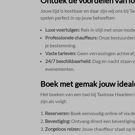
Ontdek de voordelen van lo
Jouw tijd is kostbaar en daar zijn wij ons bij
spelen perfect in op jouw behoeften:
Luxe voertuigen:
Reis in stijl met onze mod
Professionele chauffeurs:
Onze bestuurders 
je bestemming.​
Vaste tarieven:
Geen verrassingen achteraf; j
24/7 beschikbaarheid:
Dag en nacht staan we
evenementen.​
Boek met gemak jouw ideale
Het boeken van een taxi bij Taximax Haarlem is
zijn als volgt:
Reserveren:
Boek eenvoudig online of via de 
Bevestiging:
Ontvang direct een bevestiging 
Zorgeloos reizen:
Jouw chauffeur staat op he