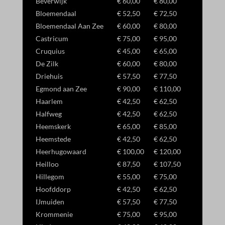
Beverwijk
€ 60,00
€ 80,00
_gcl_gb
Bloemendaal
€ 52,50
€ 72,50
Bloemendaal Aan Zee
€ 60,00
€ 80,00
_gcl_gs
Castricum
€ 75,00
€ 95,00
amzn_consent
Cruquius
€ 45,00
€ 65,00
ids
De Zilk
€ 60,00
€ 80,00
Driehuis
€ 57,50
€ 77,50
ssm_au_c
Egmond aan Zee
€ 90,00
€ 110,00
Haarlem
€ 42,50
€ 62,50
Halfweg
€ 42,50
€ 62,50
Heemskerk
€ 65,00
€ 85,00
Heemstede
€ 42,50
€ 62,50
Heerhugowaard
€ 100,00
€ 120,00
Heilloo
€ 87,50
€ 107,50
Hillegom
€ 55,00
€ 75,00
Hoofddorp
€ 42,50
€ 62,50
IJmuiden
€ 57,50
€ 77,50
Krommenie
€ 75,00
€ 95,00