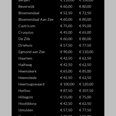
_gcl_ag
Beverwijk
€ 60,00
€ 80,00
Bloemendaal
€ 52,50
€ 72,50
_gcl_gb
Bloemendaal Aan Zee
€ 60,00
€ 80,00
_gcl_gs
Castricum
€ 75,00
€ 95,00
amzn_consent
Cruquius
€ 45,00
€ 65,00
De Zilk
€ 60,00
€ 80,00
ids
Driehuis
€ 57,50
€ 77,50
ssm_au_c
Egmond aan Zee
€ 90,00
€ 110,00
Haarlem
€ 42,50
€ 62,50
Halfweg
€ 42,50
€ 62,50
Heemskerk
€ 65,00
€ 85,00
Heemstede
€ 42,50
€ 62,50
Heerhugowaard
€ 100,00
€ 120,00
Heilloo
€ 87,50
€ 107,50
Hillegom
€ 55,00
€ 75,00
Hoofddorp
€ 42,50
€ 62,50
IJmuiden
€ 57,50
€ 77,50