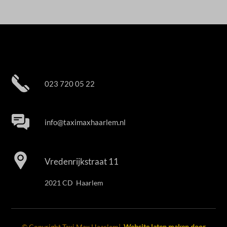
023 720 05 22
info@taximaxhaarlem.nl
Vredenrijkstraat 11
2021 CD Haarlem
© Copyright Taxi Max Haarlem|
Website laten maken door