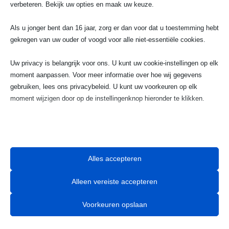
verbeteren. Bekijk uw opties en maak uw keuze.
Telefoonnummer
023 720 05 22
Als u jonger bent dan 16 jaar, zorg er dan voor dat u toestemming hebt
gekregen van uw ouder of voogd voor alle niet-essentiële cookies.
w
Uw privacy is belangrijk voor ons. U kunt uw cookie-instellingen op elk
moment aanpassen. Voor meer informatie over hoe wij gegevens
Email
gebruiken, lees ons privacybeleid. U kunt uw voorkeuren op elk
moment wijzigen door op de instellingenknop hieronder te klikken.
info@taximaxhaarlem.nl
Houd er rekening mee dat als u ervoor kiest bepaalde soorten cookies
uit te schakelen, dit uw ervaring op de site en de services die wij

kunnen aanbieden, kan beïnvloeden.
Alles accepteren
Essentieel
Alleen vereiste accepteren
Essentiële cookies en services bieden basisfunctionaliteit en zijn
noodzakelijk voor de correcte werking van de website. Deze
Betrouwbaar taxivervoer naar
Voorkeuren opslaan
cookies en services vereisen geen toestemming van de gebruiker
Bloemendaal en omliggende gebieden.​
volgens de AVG.