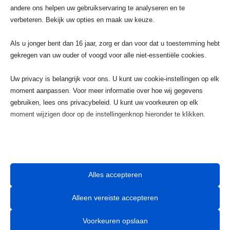
andere ons helpen uw gebruikservaring te analyseren en te

verbeteren. Bekijk uw opties en maak uw keuze.
Telefoonnummer
Als u jonger bent dan 16 jaar, zorg er dan voor dat u toestemming hebt
gekregen van uw ouder of voogd voor alle niet-essentiële cookies.
023 720 05 22
Uw privacy is belangrijk voor ons. U kunt uw cookie-instellingen op elk
moment aanpassen. Voor meer informatie over hoe wij gegevens
w
gebruiken, lees ons privacybeleid. U kunt uw voorkeuren op elk
Email
moment wijzigen door op de instellingenknop hieronder te klikken.
info@taximaxhaarlem.nl
Houd er rekening mee dat als u ervoor kiest bepaalde soorten cookies
uit te schakelen, dit uw ervaring op de site en de services die wij
kunnen aanbieden, kan beïnvloeden.

Alles accepteren
Essentieel
Alleen vereiste accepteren
Essentiële cookies en services bieden basisfunctionaliteit en zijn
noodzakelijk voor de correcte werking van de website. Deze
Voorkeuren opslaan
cookies en services vereisen geen toestemming van de gebruiker