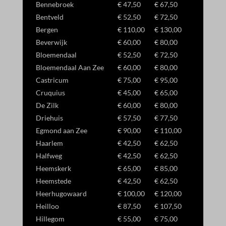
Bennebroek
€ 47,50
€ 67,50
_dd_s
Bentveld
€ 52,50
€ 72,50
_gcl_ag
Bergen
€ 110,00
€ 130,00
_gcl_gb
Beverwijk
€ 60,00
€ 80,00
Bloemendaal
€ 52,50
€ 72,50
_gcl_gs
Bloemendaal Aan Zee
€ 60,00
€ 80,00
amzn_consent
Castricum
€ 75,00
€ 95,00
ids
Cruquius
€ 45,00
€ 65,00
De Zilk
€ 60,00
€ 80,00
ssm_au_c
Driehuis
€ 57,50
€ 77,50
Egmond aan Zee
€ 90,00
€ 110,00
Haarlem
€ 42,50
€ 62,50
Halfweg
€ 42,50
€ 62,50
Heemskerk
€ 65,00
€ 85,00
Heemstede
€ 42,50
€ 62,50
Heerhugowaard
€ 100,00
€ 120,00
Heilloo
€ 87,50
€ 107,50
Hillegom
€ 55,00
€ 75,00