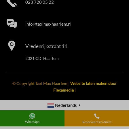
023 720 05 22
info@taximaxhaarlem.nl
Vredenrijkstraat 11
2021 CD Haarlem
© Copyright Taxi Max Haarlem|
Website laten maken door
Flexamedia
|
Nederlands
▼

Whatsapp
Reserveer taxi direct