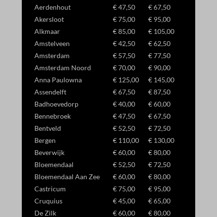
CookieConsent
Aerdenhout
€ 47,50
€ 67,50
Details weergeven
et-editor-available-post-*
Akersloot
€ 75,00
€ 95,00
Marketing
Alkmaar
€ 85,00
€ 105,00
googtrans
_ga
Marketingservices worden gebruikt door externe adverteerders of
Amstelveen
€ 42,50
€ 62,50
uitgevers om gepersonaliseerde advertenties te tonen. Dit doen ze
mhcookie
_ga_*
Amsterdam
€ 57,50
€ 77,50
door bezoekers over verschillende websites te volgen.
Amsterdam Noord
€ 70,00
€ 90,00
wordpress_logged_in_*
_gac_ua-*
Details weergeven
Anna Paulowna
€ 125,00
€ 145,00
wordpress_test_cookie
_gat_gtag_ua_*
Andere diensten
Assendelft
€ 67,50
€ 87,50
_gac_*
wp_lang
Deze categorie omvat alle cookies, domeinen en services die niet
_gid
Badhoevedorp
€ 40,00
€ 60,00
in de andere specifieke categorieën vallen of niet duidelijk zijn
Bennebroek
€ 47,50
€ 67,50
_gcl_au
wp-settings-*
gecategoriseerd.
Bentveld
€ 52,50
€ 72,50
_gcl_aw
wp-settings-time-*
Details weergeven
Bergen
€ 110,00
€ 130,00
Beverwijk
€ 60,00
€ 80,00
_dd_s
Bloemendaal
€ 52,50
€ 72,50
Bloemendaal Aan Zee
€ 60,00
€ 80,00
_gcl_ag
Castricum
€ 75,00
€ 95,00
_gcl_gb
Cruquius
€ 45,00
€ 65,00
_gcl_gs
De Zilk
€ 60,00
€ 80,00